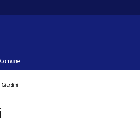
il Comune
 Giardini
i