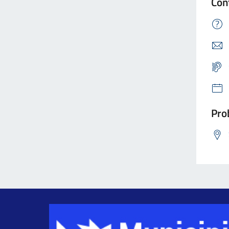
Con
Prob