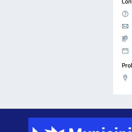
Con
Prob