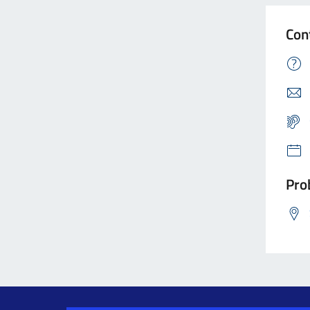
Con
Prob