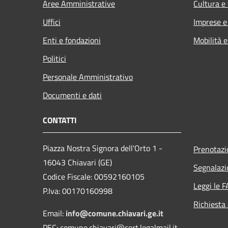
Aree Amministrative
Cultura e
Uffici
Imprese 
Enti e fondazioni
Mobilità e
Politici
Personale Amministrativo
Documenti e dati
CONTATTI
Piazza Nostra Signora dell'Orto 1 -
Prenotaz
16043 Chiavari (GE)
Segnalazi
Codice Fiscale: 00592160105
Leggi le 
P.Iva: 00170160998
Richiesta
Email:
info@comune.chiavari.ge.it
PEC: comune.chiavari@cert.legalmail.it