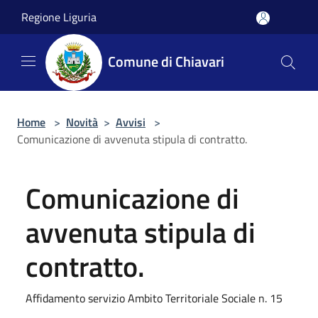
Salta al contenuto principale
Regione Liguria
Comune di Chiavari
Home
>
Novità
>
Avvisi
>
Comunicazione di avvenuta stipula di contratto.
Comunicazione di
avvenuta stipula di
contratto.
Affidamento servizio Ambito Territoriale Sociale n. 15