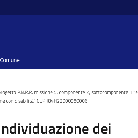
il Comune
progetto P.N.R.R. missione 5, componente 2, sottocomponente 1 “servi
sone con disabilità” CUP J84H22000980006
individuazione dei