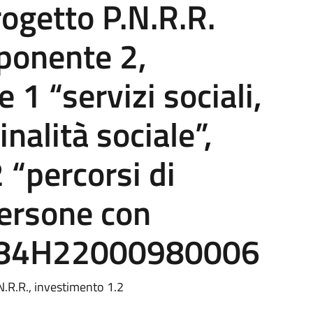
rogetto P.N.R.R.
ponente 2,
1 “servizi sociali,
inalità sociale”,
 “percorsi di
ersone con
P J84H22000980006
N.R.R., investimento 1.2