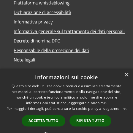
Piattaforma whistleblowing
Dichiarazione di accessibilità
Informativa privacy
Informativa generale sul trattamento dei dati personali
Decreto di nomina DPO
Responsabile della protezione dei dati
Note legali
×
Informazioni sui cookie
Questo sito web utilizza cookie tecnici e assimilati strettamente
RSS
© 2021 - 2026 Comune di
necessari al corretto funzionamento e alla navigazione del sito,
Accessibilità
Chiavari -
Area Riservata
nonché un cookie tecnico analitico al solo fine di elaborare
Privacy
informazioni statistiche, aggregate e anonime.
Per maggiori dettagli, può consultare la cookie policy al seguente
link
Cookie
Mappa del sito
RIFIUTA TUTTO
ACCETTA TUTTO
Piano di miglioramento
del sito