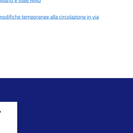
ilano e viale Millo
, modifiche temporanee alla circolazione in via
?