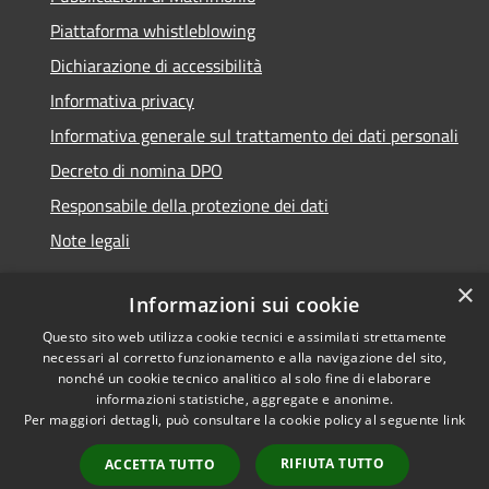
Piattaforma whistleblowing
Dichiarazione di accessibilità
Informativa privacy
Informativa generale sul trattamento dei dati personali
Decreto di nomina DPO
Responsabile della protezione dei dati
Note legali
×
Informazioni sui cookie
Questo sito web utilizza cookie tecnici e assimilati strettamente
RSS
© 2021 - 2026 Comune di
necessari al corretto funzionamento e alla navigazione del sito,
Accessibilità
Chiavari -
Area Riservata
nonché un cookie tecnico analitico al solo fine di elaborare
Privacy
informazioni statistiche, aggregate e anonime.
Per maggiori dettagli, può consultare la cookie policy al seguente
link
Cookie
Mappa del sito
RIFIUTA TUTTO
ACCETTA TUTTO
Piano di miglioramento