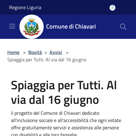
Salta al contenuto principale
Regione Liguria
Comune di Chiavari
Home
>
Novità
>
Avvisi
>
Spiaggia per Tutti. Al via dal 16 giugno
Spiaggia per Tutti. Al
via dal 16 giugno
il progetto del Comune di Chiavari dedicato
all'inclusione sociale e all'accessibilità che ogni estate
offre gratuitamente servizi e assistenza alle persone
con disabilità e alle loro famiglie.