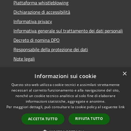
Piattaforma whistleblowing
Dichiarazione di accessibilità
Informativa privacy
Informativa generale sul trattamento dei dati personali
Decreto di nomina DPO
Responsabile della protezione dei dati
Note legali
×
Informazioni sui cookie
Questo sito web utilizza cookie tecnici e assimilati strettamente
RSS
© 2021 - 2026 Comune di
necessari al corretto funzionamento e alla navigazione del sito,
Accessibilità
Chiavari -
Area Riservata
nonché un cookie tecnico analitico al solo fine di elaborare
Privacy
informazioni statistiche, aggregate e anonime.
Per maggiori dettagli, può consultare la cookie policy al seguente
link
Cookie
Mappa del sito
RIFIUTA TUTTO
ACCETTA TUTTO
Piano di miglioramento
del sito