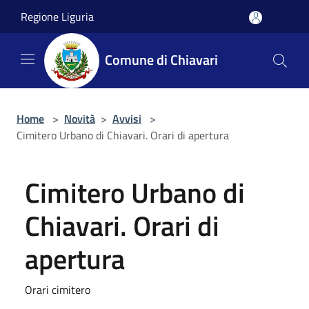
Salta al contenuto principale
Regione Liguria
Comune di Chiavari
Home
>
Novità
>
Avvisi
>
Cimitero Urbano di Chiavari. Orari di apertura
Cimitero Urbano di
Chiavari. Orari di
apertura
Orari cimitero