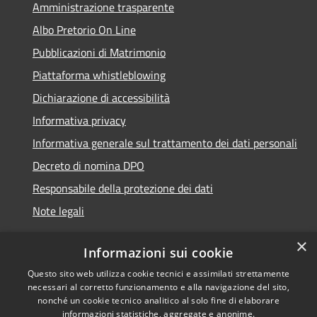
Amministrazione trasparente
Albo Pretorio On Line
Pubblicazioni di Matrimonio
Piattaforma whistleblowing
Dichiarazione di accessibilità
Informativa privacy
Informativa generale sul trattamento dei dati personali
Decreto di nomina DPO
Responsabile della protezione dei dati
Note legali
×
Informazioni sui cookie
Questo sito web utilizza cookie tecnici e assimilati strettamente
RSS
© 2021 - 2026 Comune di
necessari al corretto funzionamento e alla navigazione del sito,
Accessibilità
Chiavari -
Area Riservata
nonché un cookie tecnico analitico al solo fine di elaborare
informazioni statistiche, aggregate e anonime.
Privacy