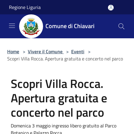
Salta al contenuto principale
Regione Liguria
Comune di Chiavari
Home
>
Vivere il Comune
>
Eventi
>
Scopri Villa Rocca. Apertura gratuita e concerto nel parco
Scopri Villa Rocca.
Apertura gratuita e
concerto nel parco
Domenica 3 maggio ingresso libero gratuito al Parco
Botanico e Palazzo Rocca.