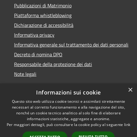
Pubblicazioni di Matrimonio
Piattaforma whistleblowing
Dichiarazione di accessibilità
Informativa privacy
Informativa generale sul trattamento dei dati personali
Decreto di nomina DPO
Responsabile della protezione dei dati
Note legali
×
Informazioni sui cookie
Questo sito web utilizza cookie tecnici e assimilati strettamente
RSS
© 2021 - 2026 Comune di
necessari al corretto funzionamento e alla navigazione del sito,
Accessibilità
Chiavari -
Area Riservata
nonché un cookie tecnico analitico al solo fine di elaborare
Privacy
informazioni statistiche, aggregate e anonime.
Per maggiori dettagli, può consultare la cookie policy al seguente
link
Cookie
Mappa del sito
RIFIUTA TUTTO