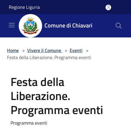
Salta al contenuto principale
Regione Liguria
Comune di Chiavari
Home
>
Vivere il Comune
>
Eventi
>
Festa della Liberazione. Programma eventi
Festa della
Liberazione.
Programma eventi
Programma eventi