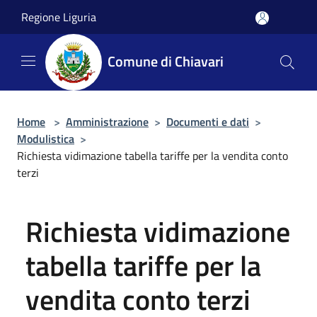
Salta al contenuto principale
Regione Liguria
Comune di Chiavari
Home
>
Amministrazione
>
Documenti e dati
>
Modulistica
>
Richiesta vidimazione tabella tariffe per la vendita conto
terzi
Richiesta vidimazione
tabella tariffe per la
vendita conto terzi