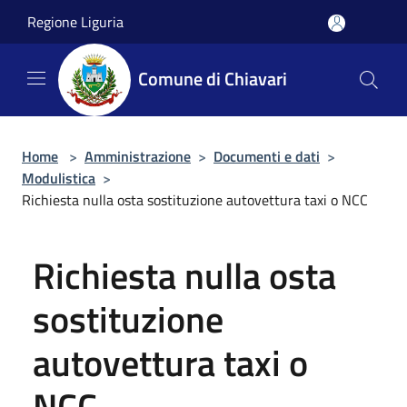
Salta al contenuto principale
Regione Liguria
Comune di Chiavari
Home
>
Amministrazione
>
Documenti e dati
>
Modulistica
>
Richiesta nulla osta sostituzione autovettura taxi o NCC
Richiesta nulla osta
sostituzione
autovettura taxi o
NCC