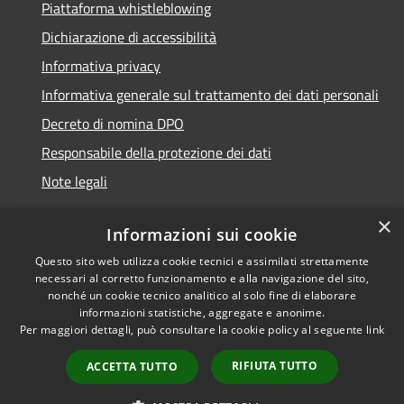
Piattaforma whistleblowing
Dichiarazione di accessibilità
Informativa privacy
Informativa generale sul trattamento dei dati personali
Decreto di nomina DPO
Responsabile della protezione dei dati
Note legali
×
Informazioni sui cookie
Questo sito web utilizza cookie tecnici e assimilati strettamente
RSS
© 2021 - 2026 Comune di
necessari al corretto funzionamento e alla navigazione del sito,
Accessibilità
Chiavari -
Area Riservata
nonché un cookie tecnico analitico al solo fine di elaborare
Privacy
informazioni statistiche, aggregate e anonime.
Per maggiori dettagli, può consultare la cookie policy al seguente
link
Cookie
Mappa del sito
RIFIUTA TUTTO
ACCETTA TUTTO
Piano di miglioramento
del sito