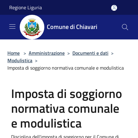
Salta al contenuto principale
Regione Liguria
Comune di Chiavari
Home
>
Amministrazione
>
Documenti e dati
>
Modulistica
>
Imposta di soggiorno normativa comunale e modulistica
Imposta di soggiorno
normativa comunale
e modulistica
Disciplina dell'imposta di soggiorno per il Comune di