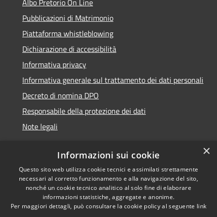
Albo Pretorio On Line
Pubblicazioni di Matrimonio
Piattaforma whistleblowing
Dichiarazione di accessibilità
Informativa privacy
Informativa generale sul trattamento dei dati personali
Decreto di nomina DPO
Responsabile della protezione dei dati
Note legali
×
Informazioni sui cookie
Questo sito web utilizza cookie tecnici e assimilati strettamente
RSS
© 2021 - 2026 Comune di
necessari al corretto funzionamento e alla navigazione del sito,
Accessibilità
Chiavari -
Area Riservata
nonché un cookie tecnico analitico al solo fine di elaborare
Privacy
informazioni statistiche, aggregate e anonime.
Per maggiori dettagli, può consultare la cookie policy al seguente
link
Cookie