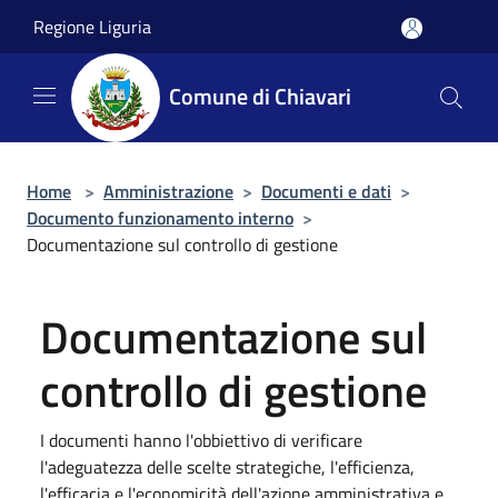
Salta al contenuto principale
Regione Liguria
Comune di Chiavari
Home
>
Amministrazione
>
Documenti e dati
>
Documento funzionamento interno
>
Documentazione sul controllo di gestione
Documentazione sul
controllo di gestione
I documenti hanno l'obbiettivo di verificare
l'adeguatezza delle scelte strategiche, l'efficienza,
l'efficacia e l'economicità dell'azione amministrativa e