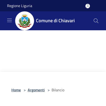
Salta al contenuto principale
Regione Liguria
Comune di Chiavari
Home
>
Argomenti
>
Bilancio