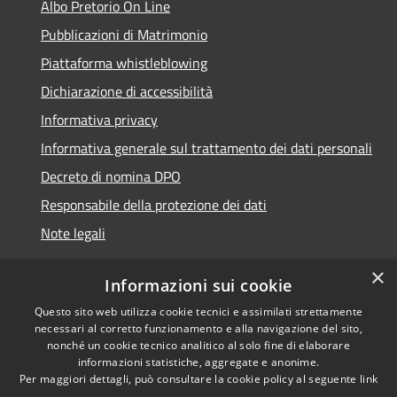
Albo Pretorio On Line
Pubblicazioni di Matrimonio
Piattaforma whistleblowing
Dichiarazione di accessibilità
Informativa privacy
Informativa generale sul trattamento dei dati personali
Decreto di nomina DPO
Responsabile della protezione dei dati
Note legali
×
Informazioni sui cookie
Questo sito web utilizza cookie tecnici e assimilati strettamente
RSS
© 2021 - 2026 Comune di
necessari al corretto funzionamento e alla navigazione del sito,
Accessibilità
Chiavari -
Area Riservata
nonché un cookie tecnico analitico al solo fine di elaborare
Privacy
informazioni statistiche, aggregate e anonime.
Per maggiori dettagli, può consultare la cookie policy al seguente
link
Cookie