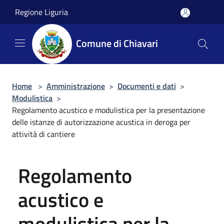
Salta al contenuto principale
Regione Liguria
Comune di Chiavari
Home
>
Amministrazione
>
Documenti e dati
>
Modulistica
>
Regolamento acustico e modulistica per la presentazione
delle istanze di autorizzazione acustica in deroga per
attività di cantiere
Regolamento
acustico e
modulistica per la