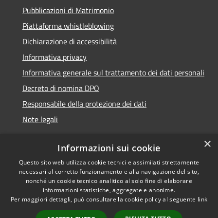
Pubblicazioni di Matrimonio
Piattaforma whistleblowing
Dichiarazione di accessibilità
Informativa privacy
Informativa generale sul trattamento dei dati personali
Decreto di nomina DPO
Responsabile della protezione dei dati
Note legali
×
Informazioni sui cookie
Questo sito web utilizza cookie tecnici e assimilati strettamente
RSS
© 2021 - 2026 Comune di
necessari al corretto funzionamento e alla navigazione del sito,
Accessibilità
Chiavari -
Area Riservata
nonché un cookie tecnico analitico al solo fine di elaborare
Privacy
informazioni statistiche, aggregate e anonime.
Per maggiori dettagli, può consultare la cookie policy al seguente
link
Cookie
Mappa del sito