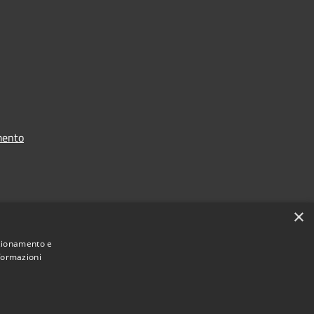
mento
i dati
×
nzionamento e
nformazioni