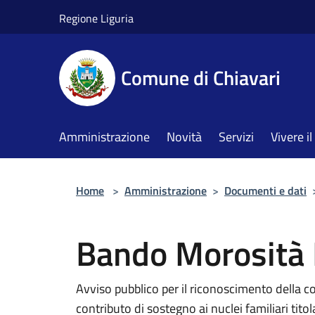
Salta al contenuto principale
Regione Liguria
Comune di Chiavari
Amministrazione
Novità
Servizi
Vivere 
Home
>
Amministrazione
>
Documenti e dati
Bando Morosità 
Avviso pubblico per il riconoscimento della c
contributo di sostegno ai nuclei familiari tito