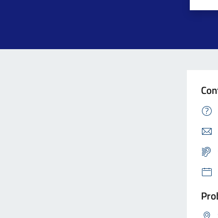
Con
Prob