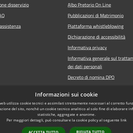
one disservizio
Albo Pretorio On Line
FAQ
Pubblicazioni di Matrimonio
 assistenza
Piattaforma whistleblowing
Dichiarazione di accessibilità
Informativa privacy
Informativa generale sul tratta
dei dati personali
Decreto di nomina DPO
Responsabile della protezione de
Informazioni sui cookie
Note legali
web utilizza cookie tecnici e assimilati strettamente necessari al corretto fu
azione del sito, nonché un cookie tecnico analitico al solo fine di elaborare i
statistiche, aggregate e anonime.
Per maggiori dettagli, può consultare la cookie policy al seguente
link
RIFIUTA TUTTO
ACCETTA TUTTO