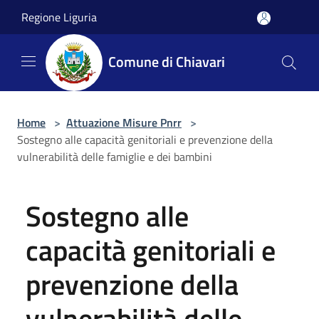
Salta al contenuto principale
Regione Liguria
Comune di Chiavari
Home
>
Attuazione Misure Pnrr
>
Sostegno alle capacità genitoriali e prevenzione della
vulnerabilità delle famiglie e dei bambini
Sostegno alle
capacità genitoriali e
prevenzione della
vulnerabilità delle