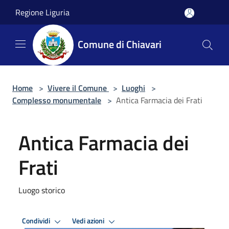
Salta al contenuto principale
Regione Liguria
Comune di Chiavari
Home
>
Vivere il Comune
>
Luoghi
>
Complesso monumentale
>
Antica Farmacia dei Frati
Antica Farmacia dei
Frati
Luogo storico
Condividi
Vedi azioni