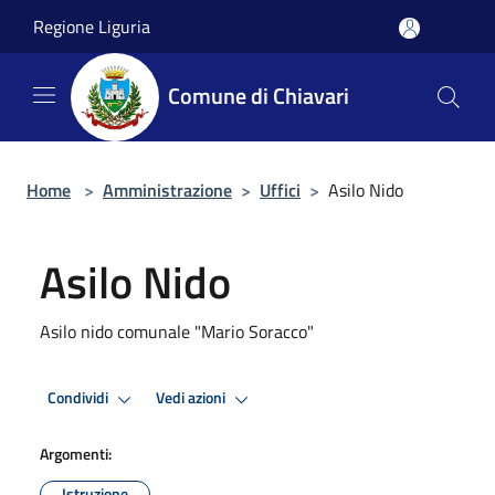
Salta al contenuto principale
Regione Liguria
Comune di Chiavari
Home
>
Amministrazione
>
Uffici
>
Asilo Nido
Asilo Nido
Asilo nido comunale "Mario Soracco"
Condividi
Vedi azioni
Argomenti:
Istruzione