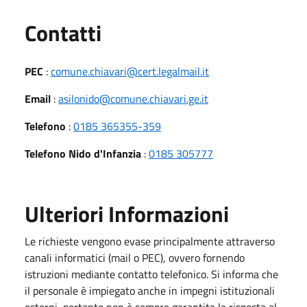
Utili
Contatti
PEC
:
comune.chiavari@cert.legalmail.it
Email
:
asilonido@comune.chiavari.ge.it
Telefono
:
0185 365355-359
Telefono Nido d'Infanzia
:
0185 305777
Ulteriori Informazioni
Le richieste vengono evase principalmente attraverso
canali informatici (mail o PEC), ovvero fornendo
istruzioni mediante contatto telefonico. Si informa che
il personale è impiegato anche in impegni istituzionali
esterni, pertanto non è sempre garantita la risposta al