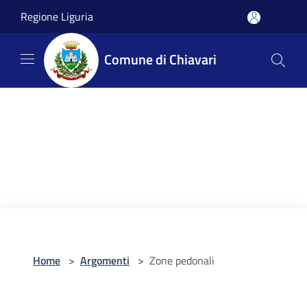
Salta al contenuto principale
Regione Liguria
Comune di Chiavari
Home
>
Argomenti
>
Zone pedonali