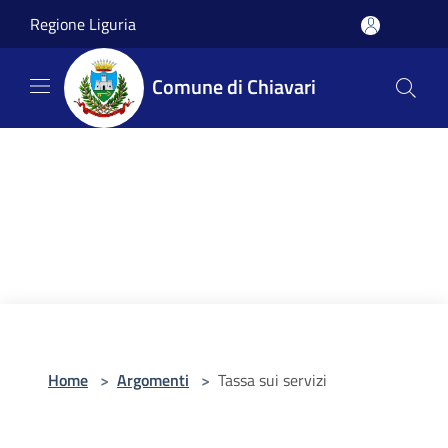
Salta al contenuto principale
Regione Liguria
Comune di Chiavari
Home
>
Argomenti
>
Tassa sui servizi