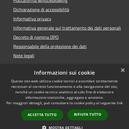
Piattaforma whistleblowing
Dichiarazione di accessibilità
Informativa privacy
Informativa generale sul trattamento dei dati personali
Decreto di nomina DPO
Responsabile della protezione dei dati
Note legali
×
Informazioni sui cookie
Questo sito web utilizza cookie tecnici e assimilati strettamente
RSS
© 2021 - 2026 Comune di
necessari al corretto funzionamento e alla navigazione del sito,
Accessibilità
Chiavari -
Area Riservata
nonché un cookie tecnico analitico al solo fine di elaborare
Privacy
informazioni statistiche, aggregate e anonime.
Per maggiori dettagli, può consultare la cookie policy al seguente
link
Cookie
Mappa del sito
RIFIUTA TUTTO
ACCETTA TUTTO
Piano di miglioramento
del sito
MOSTRA DETTAGLI