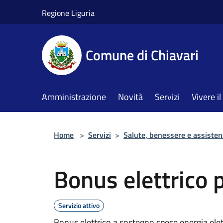
Salta al contenuto principale
Regione Liguria
Comune di Chiavari
Amministrazione
Novità
Servizi
Vivere 
Home
>
Servizi
>
Salute, benessere e assisten
Bonus elettrico p
Servizio attivo
Bonus elettrico a sostegno spese energia ele