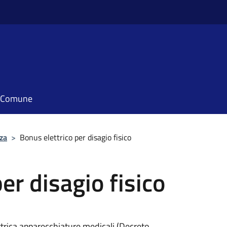
il Comune
za
>
Bonus elettrico per disagio fisico
er disagio fisico
ttrica apparecchiature medicali (Decreto