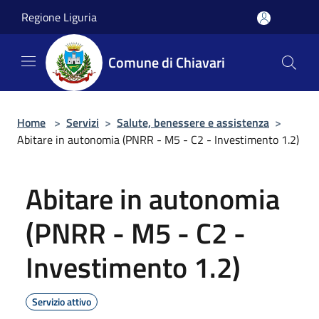
Salta al contenuto principale
Regione Liguria
Comune di Chiavari
Home
>
Servizi
>
Salute, benessere e assistenza
>
Abitare in autonomia (PNRR - M5 - C2 - Investimento 1.2)
Abitare in autonomia
(PNRR - M5 - C2 -
Investimento 1.2)
Servizio attivo