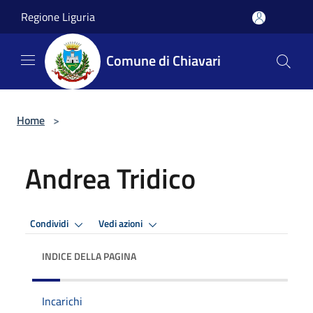
Salta al contenuto principale
Regione Liguria
Comune di Chiavari
Home
>
Andrea Tridico
Condividi
Vedi azioni
INDICE DELLA PAGINA
Incarichi