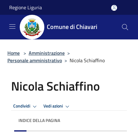
Salta al contenuto principale
Regione Liguria
Comune di Chiavari
Home
>
Amministrazione
>
Personale amministrativo
>
Nicola Schiaffino
Nicola Schiaffino
Condividi
Vedi azioni
INDICE DELLA PAGINA