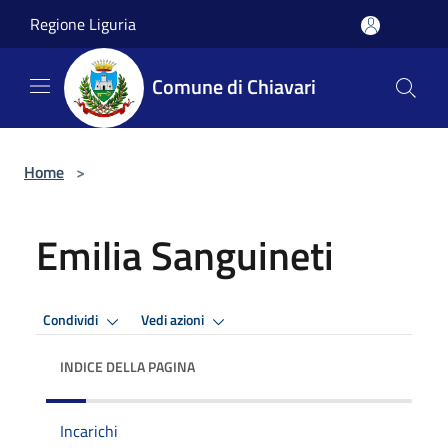
Salta al contenuto principale
Regione Liguria
Comune di Chiavari
Home
>
Emilia Sanguineti
Condividi
Vedi azioni
INDICE DELLA PAGINA
Incarichi