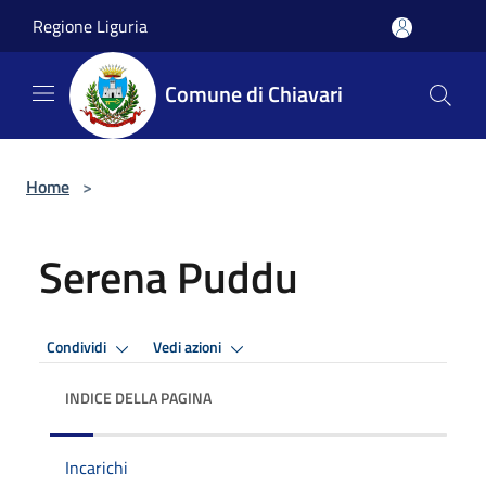
Salta al contenuto principale
Regione Liguria
Comune di Chiavari
Home
>
Serena Puddu
Condividi
Vedi azioni
INDICE DELLA PAGINA
Incarichi