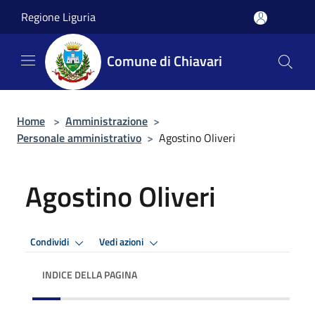
Salta al contenuto principale
Regione Liguria
Comune di Chiavari
Home
>
Amministrazione
>
Personale amministrativo
>
Agostino Oliveri
Agostino Oliveri
Condividi
Vedi azioni
INDICE DELLA PAGINA