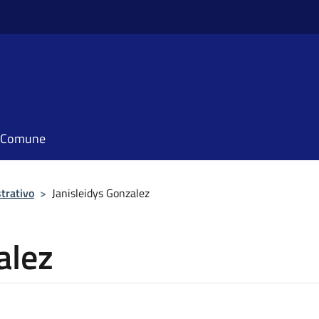
il Comune
trativo
>
Janisleidys Gonzalez
alez