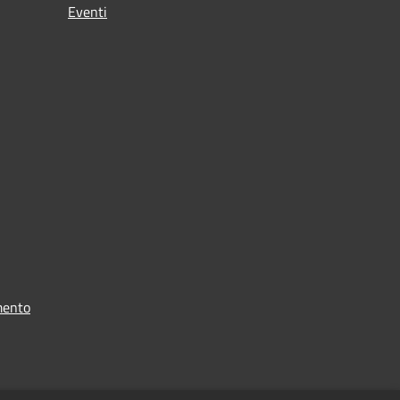
Eventi
mento
i dati