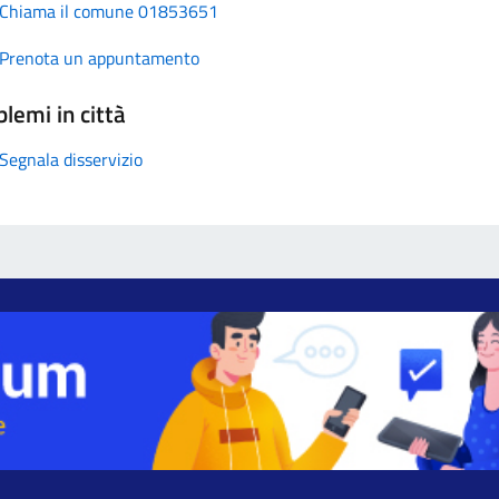
Chiama il comune 01853651
Prenota un appuntamento
lemi in città
Segnala disservizio