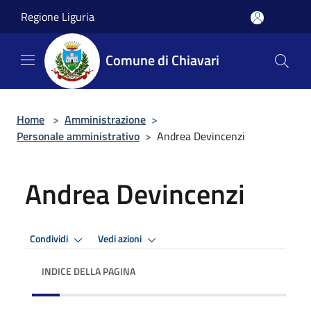
Salta al contenuto principale
Regione Liguria
Comune di Chiavari
Home
>
Amministrazione
>
Personale amministrativo
>
Andrea Devincenzi
Andrea Devincenzi
Condividi
Vedi azioni
INDICE DELLA PAGINA