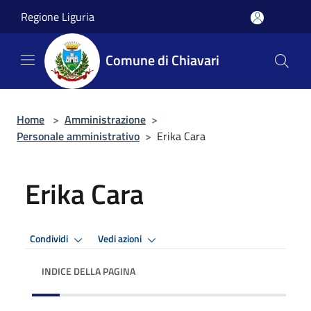
Salta al contenuto principale
Regione Liguria
Comune di Chiavari
Home
>
Amministrazione
>
Personale amministrativo
>
Erika Cara
Erika Cara
Condividi
Vedi azioni
INDICE DELLA PAGINA