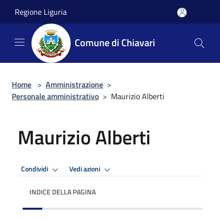
Salta al contenuto principale
Regione Liguria
Comune di Chiavari
Home
>
Amministrazione
>
Personale amministrativo
>
Maurizio Alberti
Maurizio Alberti
Condividi
Vedi azioni
INDICE DELLA PAGINA