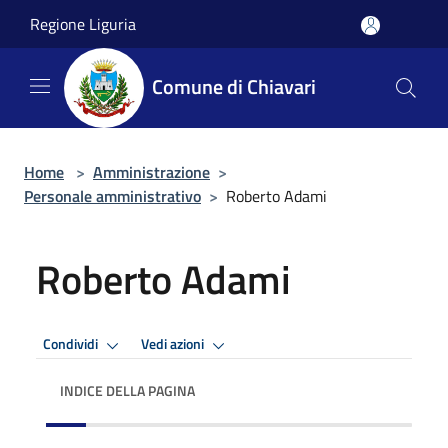
Salta al contenuto principale
Regione Liguria
Comune di Chiavari
Home
>
Amministrazione
>
Personale amministrativo
>
Roberto Adami
Roberto Adami
Condividi
Vedi azioni
INDICE DELLA PAGINA