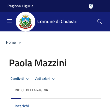
Salta al contenuto principale
Regione Liguria
Comune di Chiavari
Home
>
Paola Mazzini
Condividi
Vedi azioni
INDICE DELLA PAGINA
Incarichi