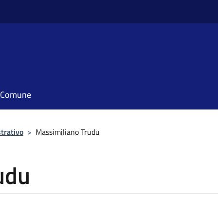
il Comune
trativo
>
Massimiliano Trudu
udu