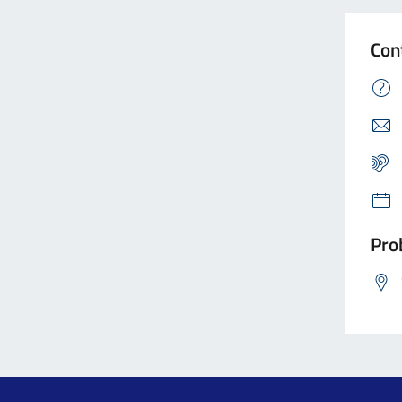
Con
Prob