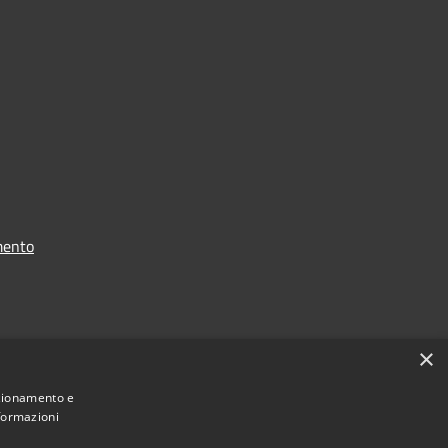
mento
i dati
×
nzionamento e
nformazioni