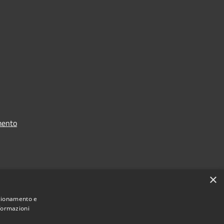
mento
i dati
×
nzionamento e
nformazioni