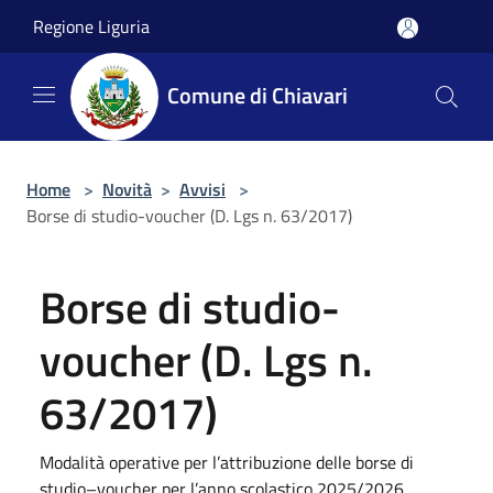
Salta al contenuto principale
Regione Liguria
Comune di Chiavari
Home
>
Novità
>
Avvisi
>
Borse di studio-voucher (D. Lgs n. 63/2017)
Borse di studio-
voucher (D. Lgs n.
63/2017)
Modalità operative per l’attribuzione delle borse di
studio–voucher per l’anno scolastico 2025/2026