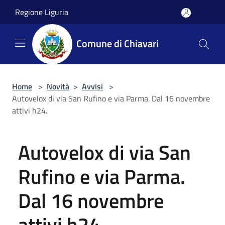
Salta al contenuto principale
Regione Liguria
Comune di Chiavari
Home
>
Novità
>
Avvisi
>
Autovelox di via San Rufino e via Parma. Dal 16 novembre
attivi h24.
Autovelox di via San
Rufino e via Parma.
Dal 16 novembre
attivi h24.