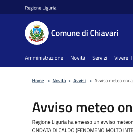
Salta al contenuto principale
Regione Liguria
Comune di Chiavari
Amministrazione
Novità
Servizi
Vivere 
Home
>
Novità
>
Avvisi
>
Avviso meteo ondat
Avviso meteo on
Regione Liguria ha emesso un avviso meteor
ONDATA DI CALDO (FENOMENO MOLTO INTENSO