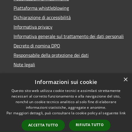
Piattaforma whistleblowing
Dichiarazione di accessibilità
Informativa privacy
Informativa generale sul trattamento dei dati personali
Decreto di nomina DPO
Responsabile della protezione dei dati
Note legali
×
Informazioni sui cookie
Questo sito web utilizza cookie tecnici e assimilati strettamente
RSS
© 2021 - 2026 Comune di
necessari al corretto funzionamento e alla navigazione del sito,
Accessibilità
Chiavari -
Area Riservata
nonché un cookie tecnico analitico al solo fine di elaborare
Privacy
informazioni statistiche, aggregate e anonime.
Per maggiori dettagli, può consultare la cookie policy al seguente
link
Cookie
Mappa del sito
RIFIUTA TUTTO
ACCETTA TUTTO
Piano di miglioramento