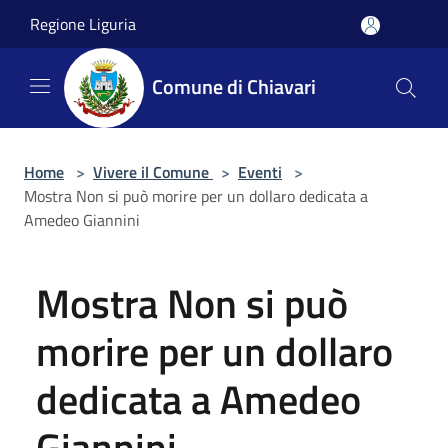
Salta al contenuto principale
Regione Liguria
Comune di Chiavari
Home
>
Vivere il Comune
>
Eventi
>
Mostra Non si può morire per un dollaro dedicata a
Amedeo Giannini
Mostra Non si può
morire per un dollaro
dedicata a Amedeo
Giannini