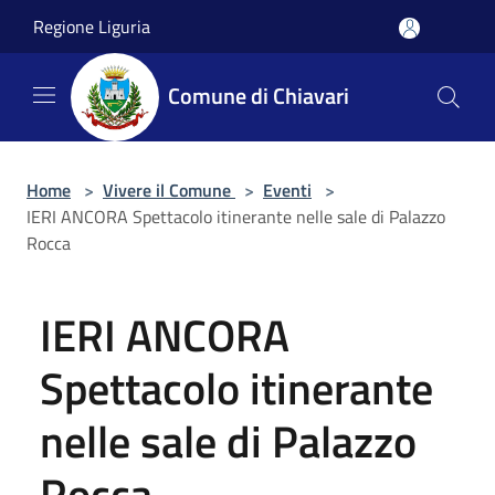
Salta al contenuto principale
Regione Liguria
Comune di Chiavari
Home
>
Vivere il Comune
>
Eventi
>
IERI ANCORA Spettacolo itinerante nelle sale di Palazzo
Rocca
IERI ANCORA
Spettacolo itinerante
nelle sale di Palazzo
Rocca