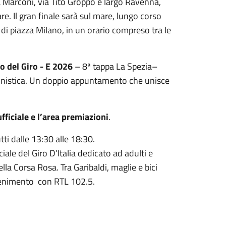
ria Marconi, via Tito Groppo e largo Ravenna,
e. Il gran finale sarà sul mare, lungo corso
a di piazza Milano, in un orario compreso tra le
o del Giro - E 2026
– 8ª tappa La Spezia–
sionistica. Un doppio appuntamento che unisce
fficiale e l’area premiazioni
.
tti dalle 13:30 alle 18:30.
iale del Giro D’Italia dedicato ad adulti e
lla Corsa Rosa. Tra Garibaldi, maglie e bici
attenimento con RTL 102.5.