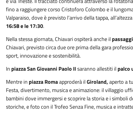
e via Trieste. Il tracciato continuerà attraverso la rotato
fino a raggiungere corso Cristoforo Colombo e il lungomar
Valparaiso, dove è previsto l’arrivo della tappa, all’altezz
16:58 e le 17:30
.
Nella stessa giornata, Chiavari ospiterà anche il
passaggi
Chiavari, previsto circa due ore prima della gara profes
sport, innovazione e sostenibilità.
In
piazza San Giovanni Paolo II
saranno allestiti il
palco u
Mentre in
piazza Roma
approderà il
Giroland,
aperto a tu
Festa, divertimento, musica e animazione: il villaggio uffic
bambini dove immergersi e scoprire la storia e i simboli de
storiche, e foto con il Trofeo Senza Fine, musica e intr