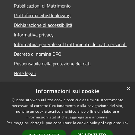
Pubblicazioni di Matrimonio
Piattaforma whistleblowing
Dichiarazione di accessibilità
Informativa privacy
Informativa generale sul trattamento dei dati personali
Decreto di nomina DPO
Responsabile della protezione dei dati
Note legali
×
Informazioni sui cookie
Questo sito web utilizza cookie tecnici e assimilati strettamente
RSS
© 2021 - 2026 Comune di
necessari al corretto funzionamento e alla navigazione del sito,
Accessibilità
Chiavari -
Area Riservata
nonché un cookie tecnico analitico al solo fine di elaborare
Privacy
informazioni statistiche, aggregate e anonime.
Per maggiori dettagli, può consultare la cookie policy al seguente
link
Cookie
Mappa del sito
RIFIUTA TUTTO